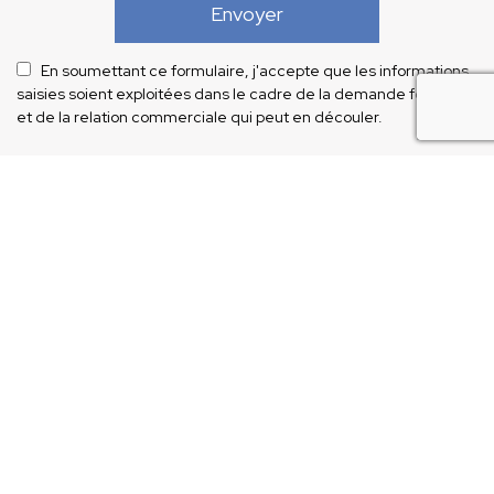
En soumettant ce formulaire, j'accepte que les informations
saisies soient exploitées dans le cadre de la demande formulée
recaptcha
et de la relation commerciale qui peut en découler.
Notre savoir-faire
1116 All. de la Seynes, 47310 Sainte-Colombe-en-Bruilhois
05 53 98 15 15
Vendredi : 08h00 - 12h00 | 14h00 - 18h00